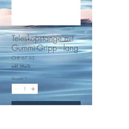
Artikelnummer: MSP-023
Teleskopstange mit
Gummi-Gripp - lang
Preis
CHF 67.53
exkl. MwSt
Anzahl
*
In den Warenkorb
Aluminium Teleskopstange, mit