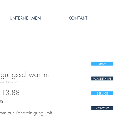
UNTERNEHMEN
KONTAKT
SHOP
nigungsschwamm
WASSERHILFE
mmer: MSP-12B
Preis
 13.88
SERVICE
St
KONTAKT
m zur Randreinigung, mit