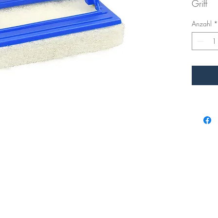
Griff
Anzahl
*
Impressum
Datenschutz
AGB
©2024 webdesign by googplace