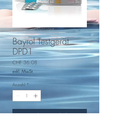
Artikelnummer: AS021068
Bayrol Testgerät
DPD1
Preis
CHF 36.08
exkl. MwSt
Anzahl
*
In den Warenkorb
Bayrol Testgerät DPD1 / Phenol